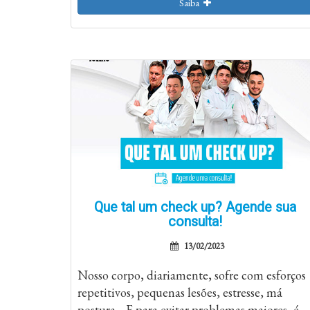
Saiba
Que tal um check up? Agende sua
consulta!
13/02/2023
Nosso corpo, diariamente, sofre com esforços
repetitivos, pequenas lesões, estresse, má
postura… E para evitar problemas maiores, é