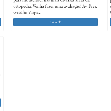
ortopedia. Venha fazer uma avaliação! Av. Pres.
Getúlio Varga...
Saiba
o
e
.