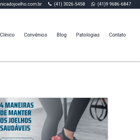
inicadojoelho.com.br
(41) 3026-5458
(41)9 9686-6847
Clínico
Convênios
Blog
Patologias
Contato