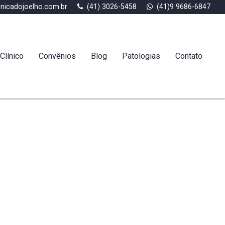
inicadojoelho.com.br
(41) 3026-5458
(41)9 9686-6847
Clínico
Convênios
Blog
Patologias
Contato