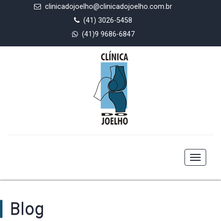
clinicadojoelho@clinicadojoelho.com.br
(41) 3026-5458
(41)9 9686-6847
Toggle
navigat
Blog