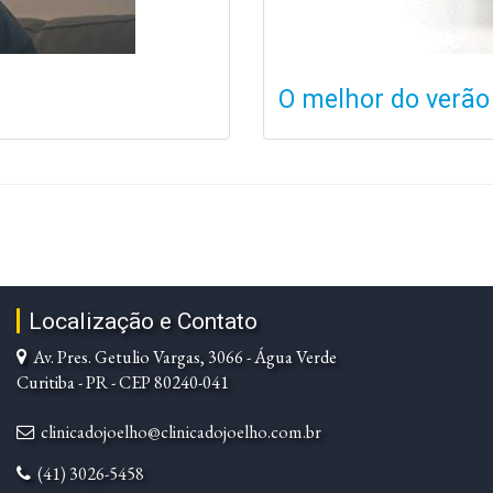
O melhor do verão
Localização e Contato
Av. Pres. Getulio Vargas, 3066 - Água Verde
Curitiba - PR - CEP 80240-041
clinicadojoelho@clinicadojoelho.com.br
(41) 3026-5458