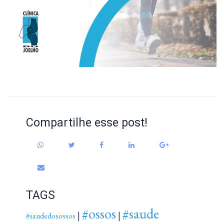
Compartilhe esse post!
TAGS
#ossos
#saude
|
|
#saudedosossos