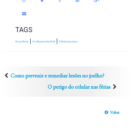
TAGS
|
|
#escoliose
#colunavertebral
#dornascostas
Como prevenir e remediar lesões no joelho?
O perigo do celular nas férias
Voltar