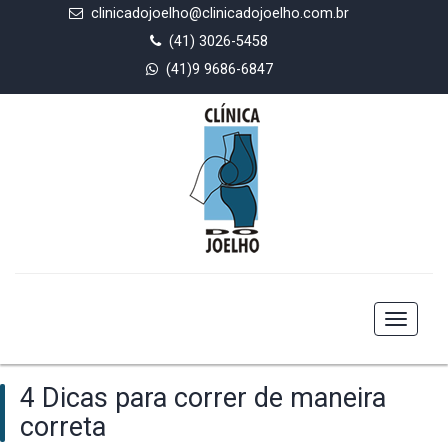
clinicadojoelho@clinicadojoelho.com.br
(41) 3026-5458
(41)9 9686-6847
Toggle
navigat
4 Dicas para correr de maneira
correta